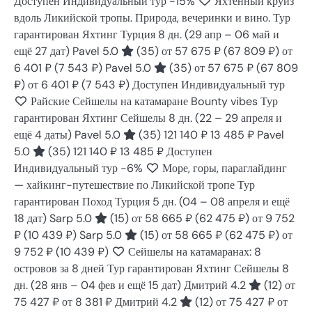
Доступен Индивидуальный тур
-15%
Яхтенный круиз
вдоль Ликийской тропы. Природа, вечеринки и вино. Тур
гарантирован Яхтинг Турция
8 дн.
(29 апр – 06 май и
ещё 27 дат)
Pavel 5.0
(35)
от 57 675 ₽
(67 809 ₽)
от
6 401 ₽
(7 543 ₽)
Pavel 5.0
(35)
от 57 675 ₽
(67 809
₽)
от 6 401 ₽
(7 543 ₽)
Доступен Индивидуальный тур
Райские Сейшелы на катамаране Bounty vibes Тур
гарантирован Яхтинг Сейшелы
8 дн.
(22 – 29 апреля и
ещё 4 даты)
Pavel 5.0
(35)
121 140 ₽
13 485 ₽
Pavel
5.0
(35)
121 140 ₽
13 485 ₽
Доступен
Индивидуальный тур
-6%
Море, горы, параглайдинг
— хайкинг-путешествие по Ликийской тропе Тур
гарантирован Поход Турция
5 дн.
(04 – 08 апреля и ещё
18 дат)
Sarp 5.0
(15)
от 58 665 ₽
(62 475 ₽)
от 9 752
₽
(10 439 ₽)
Sarp 5.0
(15)
от 58 665 ₽
(62 475 ₽)
от
9 752 ₽
(10 439 ₽)
Сейшелы на катамаранах: 8
островов за 8 дней Тур гарантирован Яхтинг Сейшелы
8
дн.
(28 янв – 04 фев и ещё 15 дат)
Дмитрий 4.2
(12)
от
75 427 ₽
от 8 381 ₽
Дмитрий 4.2
(12)
от 75 427 ₽
от