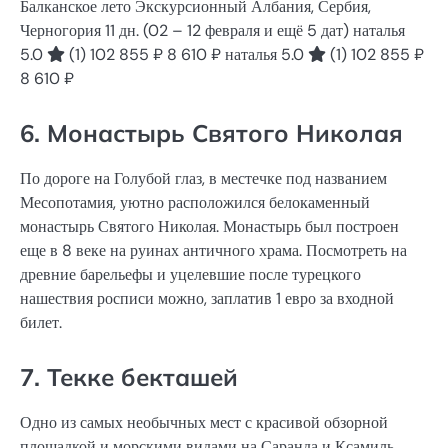
Балканское лето Экскурсионный Албания, Сербия,
Черногория
11 дн.
(02 – 12 февраля и ещё 5 дат)
наталья
5.0
(1)
102 855 ₽
8 610 ₽
наталья 5.0
(1)
102 855 ₽
8 610 ₽
6. Монастырь Святого Николая
По дороге на Голубой глаз, в местечке под названием
Месопотамия, уютно расположился белокаменный
монастырь Святого Николая. Монастырь был построен
еще в 8 веке на руинах античного храма. Посмотреть на
древние барельефы и уцелевшие после турецкого
нашествия росписи можно, заплатив 1 евро за входной
билет.
7. Текке бекташей
Одно из самых необычных мест с красивой обзорной
площадкой и морскими видами на Саранда и Ксамиль.