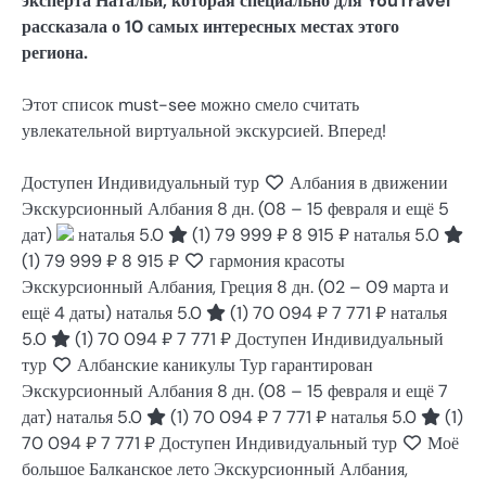
эксперта Натальи, которая специально для YouTravel
рассказала о 10 самых интересных местах этого
региона.
Этот список must-see можно смело считать
увлекательной виртуальной экскурсией. Вперед!
Доступен Индивидуальный тур
Албания в движении
Экскурсионный Албания
8 дн.
(08 – 15 февраля и ещё 5
дат)
наталья 5.0
(1)
79 999 ₽
8 915 ₽
наталья 5.0
(1)
79 999 ₽
8 915 ₽
гармония красоты
Экскурсионный Албания, Греция
8 дн.
(02 – 09 марта и
ещё 4 даты)
наталья 5.0
(1)
70 094 ₽
7 771 ₽
наталья
5.0
(1)
70 094 ₽
7 771 ₽
Доступен Индивидуальный
тур
Албанские каникулы Тур гарантирован
Экскурсионный Албания
8 дн.
(08 – 15 февраля и ещё 7
дат)
наталья 5.0
(1)
70 094 ₽
7 771 ₽
наталья 5.0
(1)
70 094 ₽
7 771 ₽
Доступен Индивидуальный тур
Моё
большое Балканское лето Экскурсионный Албания,