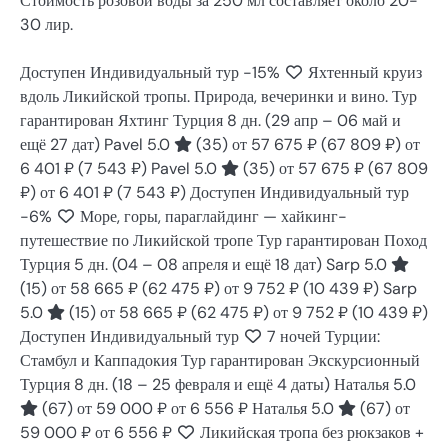
Стоимость розовой воды за 250 мл составляет около 20-
30 лир.
Доступен Индивидуальный тур
-15%
Яхтенный круиз
вдоль Ликийской тропы. Природа, вечеринки и вино. Тур
гарантирован Яхтинг Турция
8 дн.
(29 апр – 06 май и
ещё 27 дат)
Pavel 5.0
(35)
от 57 675 ₽
(67 809 ₽)
от
6 401 ₽
(7 543 ₽)
Pavel 5.0
(35)
от 57 675 ₽
(67 809
₽)
от 6 401 ₽
(7 543 ₽)
Доступен Индивидуальный тур
-6%
Море, горы, параглайдинг — хайкинг-
путешествие по Ликийской тропе Тур гарантирован Поход
Турция
5 дн.
(04 – 08 апреля и ещё 18 дат)
Sarp 5.0
(15)
от 58 665 ₽
(62 475 ₽)
от 9 752 ₽
(10 439 ₽)
Sarp
5.0
(15)
от 58 665 ₽
(62 475 ₽)
от 9 752 ₽
(10 439 ₽)
Доступен Индивидуальный тур
7 ночей Турции:
Стамбул и Каппадокия Тур гарантирован Экскурсионный
Турция
8 дн.
(18 – 25 февраля и ещё 4 даты)
Наталья 5.0
(67)
от 59 000 ₽
от 6 556 ₽
Наталья 5.0
(67)
от
59 000 ₽
от 6 556 ₽
Ликийская тропа без рюкзаков +