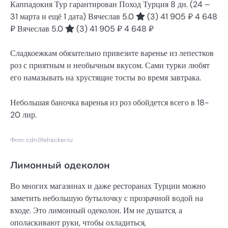
Каппадокия Тур гарантирован Поход Турция
8 дн.
(24 –
31 марта и ещё 1 дата)
Вячеслав 5.0
(3)
41 905 ₽
4 648
₽
Вячеслав 5.0
(3)
41 905 ₽
4 648 ₽
Сладкоежкам обязательно привезите варенье из лепестков
роз с приятным и необычным вкусом. Сами турки любят
его намазывать на хрустящие тосты во время завтрака.
Небольшая баночка варенья из роз обойдется всего в 18-
20 лир.
Фото: cdn.lifehacker.ru
Лимонный одеколон
Во многих магазинах и даже ресторанах Турции можно
заметить небольшую бутылочку с прозрачной водой на
входе. Это лимонный одеколон. Им не душатся, а
ополаскивают руки, чтобы охладиться,