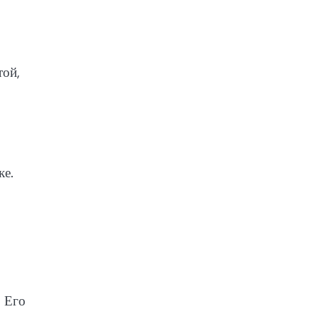
той,
ке.
. Его