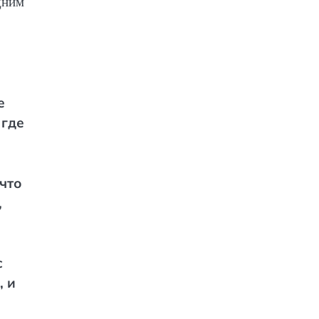
дним
е
 где
что
,
с
, и