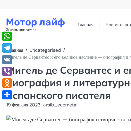
Перейти
к
содержимому
Мотор лайф
Главная
Новости авт
Жизнь двигателя
WhatsApp
Главная
Uncategorised
Telegram
Мигель де Сервантес и его великое наследие — биография и 
Мигель де Сервантес и е
VK
биография и литературн
Viber
испанского писателя
Odnoklassniki
Отправить
19 февраля 2023
от
sib_ecometal