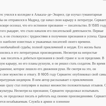
ес учился в колледже в Алькала-де-Энаресе, где изучал гуманитарные
 он отправился в Мадрид, где начал свою карьеру в литературе. Сервант
вскоре осознал, что его истинное призвание — писательство. В 1585 год
го рыцаря», что стало началом его писательской деятельности. Первые
, и он столкнулся с трудностями в получении признания и успеха. Одна
 из наиболее известных и уважаемых писателей своего времени.
 необычайной судьбы, полной приключений и неудач. Его жизнь была
зились в его литературных произведениях. Несмотря на непростые
 как писатель и добиться признания в своей стране и за ее пределами. В
ую карьеру, но его планы рухнули, и он решил стать солдатом. Во время
ранение, которое лишило его движения руки. Не смотря на это, он
л свое мужество и отвагу. В 1605 году Сервантес опубликовал свой сам
ературным шедевром. В нем автор рассказывает о приключениях
оман сразу стал популярен и вызвал множество положительных отзывов. 
культуры. Несмотря на признание, Сервантес продолжал испытывать
е, он продолжал писать и работать над своими произведениями. Сервант
анется незабываемым. Служба в армии и пленение