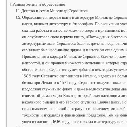
Ранняя жизнь и образование
Детство и семья Мигеля де Сервантеса
Образование и первые шаги в литературе Мигель де Сервант
науки, включая литературу и философию. По окончании учебы
сначала работал в качестве коммивояжера и призывника, но 
он опубликовал свою первую книгу, «Похождения быстроного
литературные шаги Сервантеса были встречены неоднозначно
его талант был необычайно ярким, и в итоге он стал одним
Приключения и карьера Мигель де Сервантес был человеком
непростой, и он прошел множество испытаний, которые отра
обстоятельства, Сервантес сумел добиться некоторых успехов
1585 году Сервантес отправился в Италию, надеясь на больш
битвы при Лепанто в 1571 году, Сервантес получил тяжелое 
продолжал служить во флоте и даже неоднократно доказыва
известный роман «Дон Кихот», который стал настоящим лит
нахального рыцаря и его верного спутника Санчо Пансы. Р
стал символом испанской литературы и наследием мировой 
трудности и нуждался в финансовой поддержке. Тем не мене
ушел из жизни в 1616 году, но его вклад в литературу ост