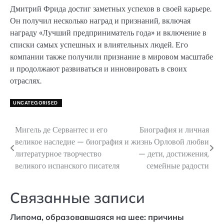
Дмитрий Фрида достиг заметных успехов в своей карьере.
Он получил несколько наград и признаний, включая
награду «Лучший предприниматель года» и включение в
списки самых успешных и влиятельных людей. Его
компании также получили признание в мировом масштабе
и продолжают развиваться и инновировать в своих
отраслях.
UNCATEGORISED
Мигель де Сервантес и его
Биография и личная
Навигация
великое наследие — биография и
жизнь Орловой любви
по
литературное творчество
— дети, достижения,
великого испанского писателя
семейные радости
записям
Связанные записи
Липома, образовавшаяся на шее: причины