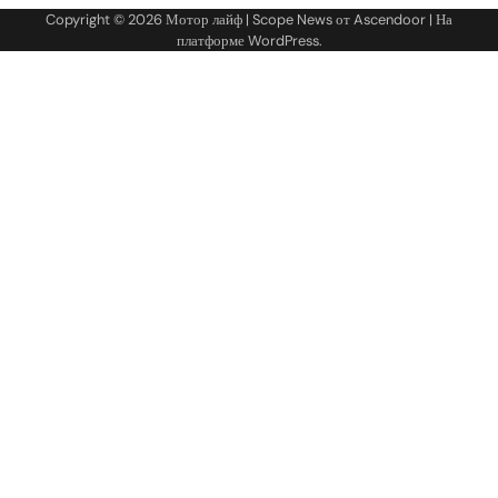
Copyright © 2026
Мотор лайф
| Scope News от
Ascendoor
| На
платформе
WordPress
.