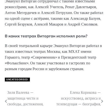
Эмануил Виторган сотрудничал с такими известными
режиссёрами, как Алексей Учитель, Ренат Давлетьяров,
Антон Мегердичев и Алексей Петрухин. Он также работал
на одной сцене с актёрами, такими как Александр Балуев,
Сергей Безруков, Алексей Макаров и Андрей Смоляков.
В каких театрах Виторган исполнял роли?
В своей театральной карьере Эмануил Виторган работал в
таких известных театрах Москвы, как МХАТ имени
Горького, театр «Современник» и Президентский театр
«Фольксбине». Он также участвовал в гастролях по
разным городам России и зарубежным странам.
UNCATEGORISED
Зиля Валеева —
Елена Корикова —
Навигация
защитница чести и
искусствовед, актриса и
по
свободы, достижения,
телеведущая — биография,