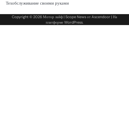
Техобслуживание своими руками
Copyright © 2026
Мотор лайф
| Scope News от
Ascendoor
| На
платформе
WordPress
.