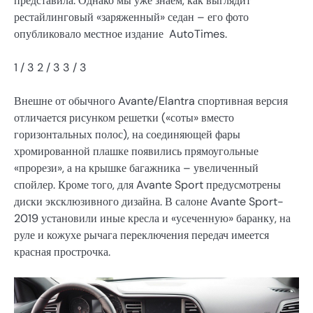
представила. Однако мы уже знаем, как выглядит
рестайлинговый «заряженный» седан – его фото
опубликовало местное издание AutoTimes.
1
/ 3
2
/ 3
3
/ 3
Внешне от обычного Avante/Elantra спортивная версия
отличается рисунком решетки («соты» вместо
горизонтальных полос), на соединяющей фары
хромированной плашке появились прямоугольные
«прорези», а на крышке багажника – увеличенный
спойлер. Кроме того, для Avante Sport предусмотрены
диски эксклюзивного дизайна. В салоне Avante Sport-
2019 установили иные кресла и «усеченную» баранку, на
руле и кожухе рычага переключения передач имеется
красная прострочка.