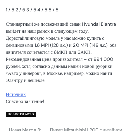
1
/ 5
2
/ 5
3
/ 5
4
/ 5
5
/ 5
Стандартный же посвежевший седан Hyundai Elantra
выйдет на наш рынок в следующем году.
Дорестайлинговую модель у нас можно купить с
бензиновыми 1.6 MPI (128 л.с.) и 2.0 MPI (149 л.с.), оба
двигателя сочетаются с 6МКП или 6АКП.
Рекомендованная цена производителя – от 994 000
рублей, хотя, согласно данным нашей новой рубрики
«Авто у дилеров», в Москве, например, можно найти
Элантру и дешевле.
Источник
Спасибо за чтение!
НОВОСТИ АВТО
Новая Mazda 3:
Пикап Mitsubishi L200 с дизайном