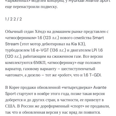
«заряженных» моделей концерна, у Hyundai Avante Sport
еще перенастроили подвеску.
1
/ 2
2
/ 2
Обычный седан Хёндэ на домашнем рынке представлен с
«атмосферником» 1.6 (123 л.с.) нового семейства Smart
Stream (этот мотор дебютировал на Kia К3),
турбодизелем 1.6 e-VGT (136 л.с.) и двигателем LPi 1.6
(120 л.с.), работающим на сжиженном газе. Все версии
комплектуются 6МКП, «атмосфернику» еще положен
вариатор, газовому варианту – шестиступенчатый
«автомат», а дизелю – тот же «робот», что и 1.6 T-GDI.
В Корее продажи обновленной «четырехдверки» Avante
Sport стартуют в ноябре этого года, позже такая версия
доберется и до других стран, в частности, ее привезут в
США. В России же дореформенный «спорт» не продавали,
так что и обновленная версия у нас вряд ли появится.