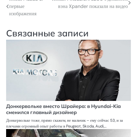
Навигация
первые
вэна Xpander показали на видео
по
изображения
записям
Связанные записи
Донкервольке вместо Шрайера: в Hyundai-Kia
сменился главный дизайнер
Донкервольке тоже, прямо скажем, не мальчик – ему сейчас 53, и за
плечами огромный опыт работы в Peugeot, Skoda, Audi,…