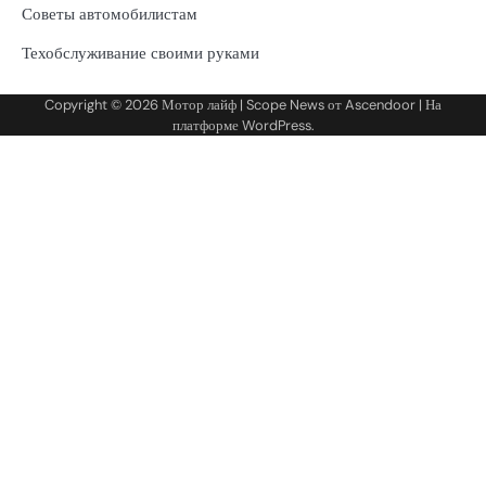
Советы автомобилистам
Техобслуживание своими руками
Copyright © 2026
Мотор лайф
| Scope News от
Ascendoor
| На
платформе
WordPress
.