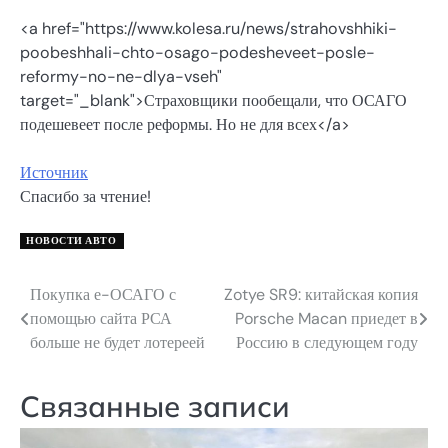
<a href="https://www.kolesa.ru/news/strahovshhiki-
poobeshhali-chto-osago-podesheveet-posle-
reformy-no-ne-dlya-vseh"
target="_blank">Страховщики пообещали, что ОСАГО
подешевеет после реформы. Но не для всех</a>
Источник
Спасибо за чтение!
НОВОСТИ АВТО
Покупка е-ОСАГО с
Zotye SR9: китайская копия
Навигация
помощью сайта РСА
Porsche Macan приедет в
по
больше не будет лотереей
Россию в следующем году
записям
Связанные записи