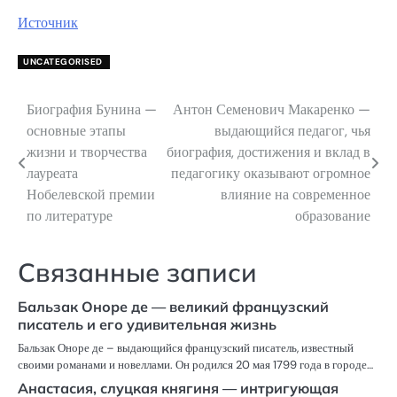
Источник
UNCATEGORISED
Биография Бунина —
Антон Семенович Макаренко —
Навигация
основные этапы
выдающийся педагог, чья
по
жизни и творчества
биография, достижения и вклад в
лауреата
педагогику оказывают огромное
записям
Нобелевской премии
влияние на современное
по литературе
образование
Связанные записи
Бальзак Оноре де — великий французский
писатель и его удивительная жизнь
Бальзак Оноре де – выдающийся французский писатель, известный
своими романами и новеллами. Он родился 20 мая 1799 года в городе…
Анастасия, слуцкая княгиня — интригующая