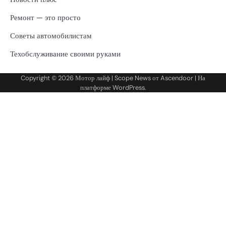
Ремонт — это просто
Советы автомобилистам
Техобслуживание своими руками
Copyright © 2026
Мотор лайф
| Scope News от
Ascendoor
| На
платформе
WordPress
.