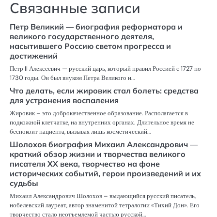
Связанные записи
Петр Великий — биография реформатора и
великого государственного деятеля,
насытившего Россию светом прогресса и
достижений
Петр II Алексеевич — русский царь, который правил Россией с 1727 по
1730 годы. Он был внуком Петра Великого и…
Что делать, если жировик стал болеть: средства
для устранения воспаления
Жировик – это доброкачественное образование. Располагается в
подкожной клетчатке, на внутренних органах. Длительное время не
беспокоит пациента, вызывая лишь косметический…
Шолохов биография Михаил Александрович —
краткий обзор жизни и творчества великого
писателя XX века, творчество на фоне
исторических событий, герои произведений и их
судьбы
Михаил Александрович Шолохов – выдающийся русский писатель,
нобелевский лауреат, автор знаменитой тетралогии «Тихий Дон». Его
творчество стало неотъемлемой частью русской…