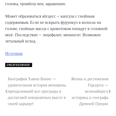
головы, тромбозу вен, заражению.
Может образоваться абсцесс – капсула с гнойным
содержимым. Если не вскрыть фурункул в волосах на
голове, гнойные массы с кровотоком попадут в головной
мозг. Последствие – энцефалит, менингит. Возможен
летальный исход.
Источник
UNCATEGORISED
Биография Ханна Бинке —
Жизнь и достижения
Навигация
удивительная история женщины,
Геродота —
по
преодолевшей все преграды и
величайшего
достигшей невероятных высот в
историка и географа
записям
своей карьере!
Древней Греции