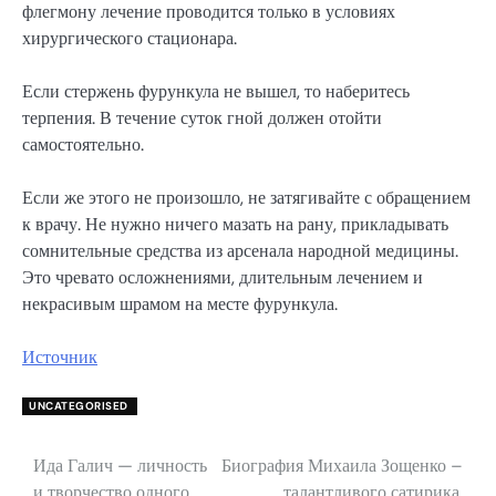
флегмону лечение проводится только в условиях
хирургического стационара.
Если стержень фурункула не вышел, то наберитесь
терпения. В течение суток гной должен отойти
самостоятельно.
Если же этого не произошло, не затягивайте с обращением
к врачу. Не нужно ничего мазать на рану, прикладывать
сомнительные средства из арсенала народной медицины.
Это чревато осложнениями, длительным лечением и
некрасивым шрамом на месте фурункула.
Источник
UNCATEGORISED
Ида Галич — личность
Биография Михаила Зощенко –
Навигация
и творчество одного
талантливого сатирика,