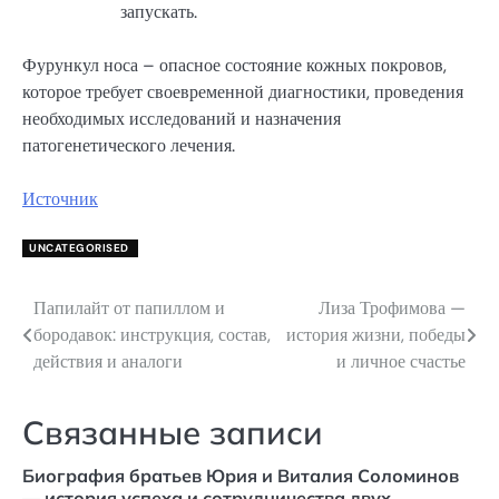
запускать.
Фурункул носа – опасное состояние кожных покровов,
которое требует своевременной диагностики, проведения
необходимых исследований и назначения
патогенетического лечения.
Источник
UNCATEGORISED
Папилайт от папиллом и
Лиза Трофимова —
Навигация
бородавок: инструкция, состав,
история жизни, победы
по
действия и аналоги
и личное счастье
записям
Связанные записи
Биография братьев Юрия и Виталия Соломинов
— история успеха и сотрудничества двух