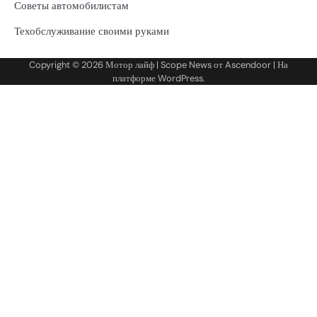
Советы автомобилистам
Техобслуживание своими руками
Copyright © 2026
Мотор лайф
| Scope News от
Ascendoor
| На
платформе
WordPress
.