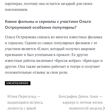
партнерах, поэтому она остается загадкой для своих
поклонников.
Какие фильмы и сериалы с участием Ольги
Остроумовой особенно популярны?
Ольга Остроумова снялась во многих известных фильмах
и сериалах. Одним из самых популярных фильмов с ее
участием является «Елки», который получил широкое
признание и был успешным в прокате. Ее другие
известные работы включают «Бросок кобры», «Бригада» и
другие. Она также активно работает в театре и получает
положительные отзывы за свои роли.
UNCATEGORISED
Юлия Пересильд —
Биография Девон Аоки —
Навигация
выдающаяся актриса,
карьера и личная жизнь
по
личность с яркой
знаменитой модели,