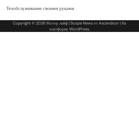
Техобслуживание своими руками
Copyright © 2026
Мотор лайф
| Scope News от
Ascendoor
| На
платформе
WordPress
.