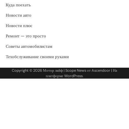
Куда поехать
Новости авто
Новости плюс
Ремонт — это просто
Советы автомобилистам
Техобслуживание своими руками
Copyright © 2026
Мотор лайф
| Scope News от
Ascendoor
| На
платформе
WordPress
.