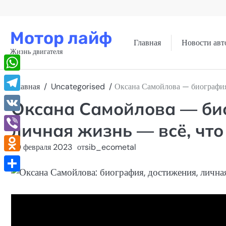
Перейти
к
содержимому
Мотор лайф
Главная
Новости авт
Жизнь двигателя
WhatsApp
Главная
Uncategorised
Оксана Самойлова — биография,
Telegram
Оксана Самойлова — би
VK
личная жизнь — всё, что
Viber
20 февраля 2023
от
sib_ecometal
Odnoklassniki
Отправить