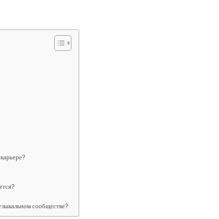
 карьере?
ется?
узыкальном сообществе?