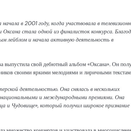
начала в 2001 году, когда участвовала в телевизион
и Оксана стала одной из финалисток конкурса. Благо
ым лейблом и начала активную деятельность в
ова выпустила свой дебютный альбом «Оксана». Он пол
ников своими яркими мелодиями и лиричными текстам
рской деятельностью. Она снялась в нескольких
н национальными и международными премиями. Она
ца и Чудовище», который получил широкое признание
ла множество концертов и участвовала в многочислен