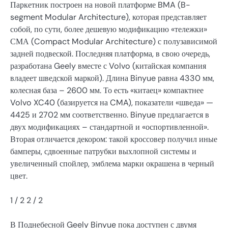
Паркетник построен на новой платформе BMA (B-
segment Modular Architecture), которая представляет
собой, по сути, более дешевую модификацию «тележки»
СМА (Compact Modular Architecture) с полузависимой
задней подвеской. Последняя платформа, в свою очередь,
разработана Geely вместе с Volvo (китайская компания
владеет шведской маркой). Длина Binyue равна 4330 мм,
колесная база – 2600 мм. То есть «китаец» компактнее
Volvo XC40 (базируется на CMA), показатели «шведа» —
4425 и 2702 мм соответственно. Binyue предлагается в
двух модификациях – стандартной и «оспортивленной».
Вторая отличается декором: такой кроссовер получил иные
бамперы, сдвоенные патрубки выхлопной системы и
увеличенный спойлер, эмблема марки окрашена в черный
цвет.
1
/ 2
2
/ 2
В Поднебесной Geely Binyue пока доступен с двумя