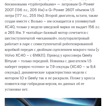
бензиновыми «турботройками» — литровым G-Power
200T (136 л.с., 205 Нм) и G-Power 260T объемом 1,5
литра (177 л.с., 255 Нм). Второй двигатель, кстати, также
создан вместе с Вольво – им оснащается и упомянутый
XC40, только у модели шведской марки он выдает 156 л.с.
и 265 Нм. У «китайца» базовый мотор сочетается с
шестиступенчатой «механикой», полуторалитровый
работает в паре с семиступенчатой роботизированной
коробкой передач с двойным сцеплением мокрого типа (у
Volvo XC40 – с 6МКП). Привод у кроссовера Geely
Binyue – только передний. Новинка с двигателем 1.5
наберет первую «сотню» за 7,9 секунды (XC40 – за 9,4
секунды), динамические характеристики модели с
мотором 1.0 в Geely так и не раскрыли. Позже у кросса
появится еще гибридная версия, но данных об ее
установке нет.