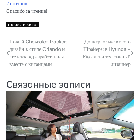
Источник
Спасибо за чтение!
НОВОСТИ АВТО
Новый Chevrolet Tracker:
Донкервольке вместо
Навигация
дизайн в стиле Orlando и
Шрайера: в Hyundai-
по
«тележка», разработанная
Kia сменился главный
вместе с китайцами
дизайнер
записям
Связанные записи