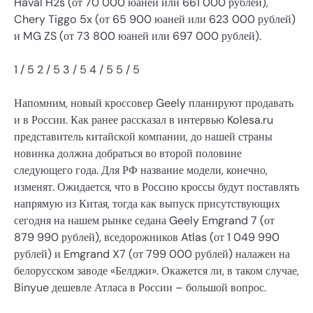
Haval H2s (от 70 000 юаней или 661 000 рублей),
Chery Tiggo 5x (от 65 900 юаней или 623 000 рублей)
и MG ZS (от 73 800 юаней или 697 000 рублей).
1
/ 5
2
/ 5
3
/ 5
4
/ 5
5
/ 5
Напомним, новый кроссовер Geely планируют продавать
и в России. Как ранее рассказал в интервью Kolesa.ru
представитель китайской компании, до нашей страны
новинка должна добраться во второй половине
следующего года. Для РФ название модели, конечно,
изменят. Ожидается, что в Россию кроссы будут поставлять
напрямую из Китая, тогда как выпуск присутствующих
сегодня на нашем рынке седана Geely Emgrand 7 (от
879 990 рублей), вседорожников Atlas (от 1 049 990
рублей) и Emgrand X7 (от 799 000 рублей) налажен на
белорусском заводе «Белджи». Окажется ли, в таком случае,
Binyue дешевле Атласа в России – большой вопрос.