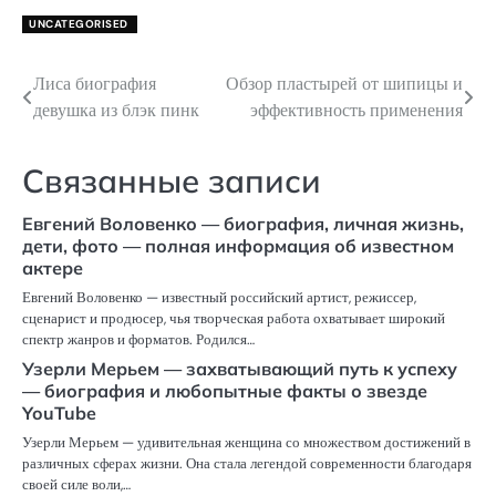
UNCATEGORISED
Лиса биография
Обзор пластырей от шипицы и
Навигация
девушка из блэк пинк
эффективность применения
по
записям
Связанные записи
Евгений Воловенко — биография, личная жизнь,
дети, фото — полная информация об известном
актере
Евгений Воловенко — известный российский артист, режиссер,
сценарист и продюсер, чья творческая работа охватывает широкий
спектр жанров и форматов. Родился…
Узерли Мерьем — захватывающий путь к успеху
— биография и любопытные факты о звезде
YouTube
Узерли Мерьем — удивительная женщина со множеством достижений в
различных сферах жизни. Она стала легендой современности благодаря
своей силе воли,…