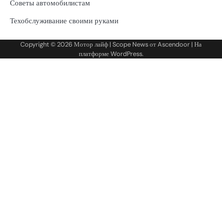
Советы автомобилистам
Техобслуживание своими руками
Copyright © 2026
Мотор лайф
| Scope News от
Ascendoor
| На
платформе
WordPress
.