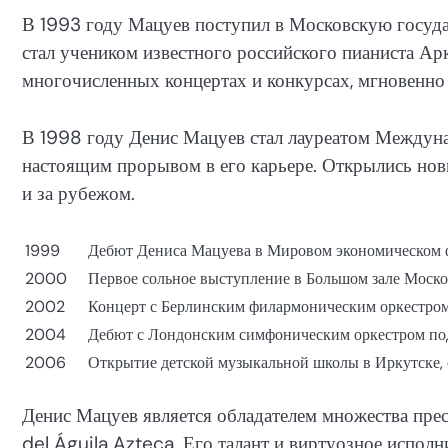
В 1993 году Мацуев поступил в Московскую госуда
стал учеником известного российского пианиста Ар
многочисленных концертах и конкурсах, мгновенно
В 1998 году Денис Мацуев стал лауреатом Междуна
настоящим прорывом в его карьере. Открылись нов
и за рубежом.
1999
Дебют Дениса Мацуева в Мировом экономическом 
2000
Первое сольное выступление в Большом зале Моск
2002
Концерт с Берлинским филармоническим оркестром
2004
Дебют с Лондонским симфоническим оркестром под
2006
Открытие детской музыкальной школы в Иркутске
Денис Мацуев является обладателем множества пр
del Águila Azteca. Его талант и виртуозное испо