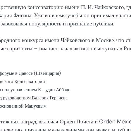
рственную консерваторию имени П. И. Чайковского, г
кария Фигина. Уже во время учебы он принимал участи
 завоевывая популярность и признание публики.
родного конкурса имени Чайковского в Москве, что ст
ые горизонты – пианист начал активно выступать в Ро
форуме в Давосе (Швейцария)
овского Консерватории
 под управлением Клаудио Аббадо
 руководством Валерия Гергиева
, основанной Мацуевым
естижных наград, включая Орден Почета и Orden Mexi
лнительство признаны музыкальными критиками и публ