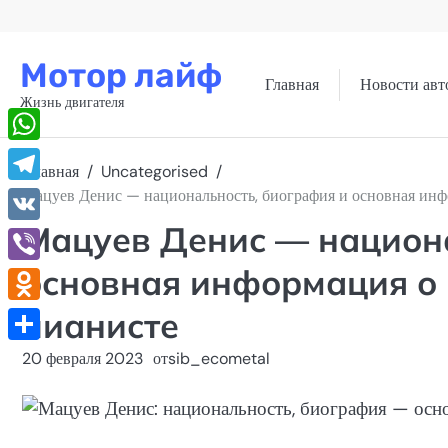
Перейти
к
содержимому
Мотор лайф
Главная
Новости авт
Жизнь двигателя
WhatsApp
Главная
Uncategorised
Telegram
Мацуев Денис — национальность, биография и основная инф
Мацуев Денис — национа
VK
основная информация о
Viber
пианисте
Odnoklassniki
Отправить
20 февраля 2023
от
sib_ecometal