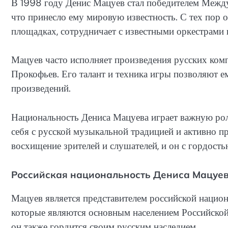
В 1998 году Денис Мацуев стал победителем Между
что принесло ему мировую известность. С тех пор 
площадках, сотрудничает с известными оркестрами
Мацуев часто исполняет произведения русских компо
Прокофьев. Его талант и техника игры позволяют е
произведений.
Национальность Дениса Мацуева играет важную роль
себя с русской музыкальной традицией и активно пр
восхищение зрителей и слушателей, и он с гордость
Российская национальность Дениса Мацуе
Мацуев является представителем российской национ
которые являются основным населением Российской
он также гордится своим русским наследием.