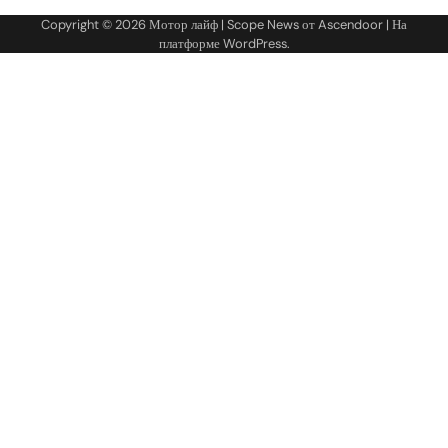
Copyright © 2026
Мотор лайф
| Scope News от
Ascendoor
| На
платформе
WordPress
.