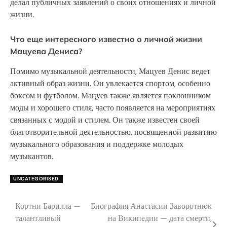
делал публичных заявлений о своих отношениях и личной
жизни.
Что еще интересного известно о личной жизни
Мацуева Дениса?
Помимо музыкальной деятельности, Мацуев Денис ведет
активный образ жизни. Он увлекается спортом, особенно
боксом и футболом. Мацуев также является поклонником
моды и хорошего стиля, часто появляется на мероприятиях
связанных с модой и стилем. Он также известен своей
благотворительной деятельностью, посвященной развитию
музыкального образования и поддержке молодых
музыкантов.
UNCATEGORISED
Кортни Барилла —
Биография Анастасии Заворотнюк
Навигация
талантливый
на Википедии — дата смерти,
по