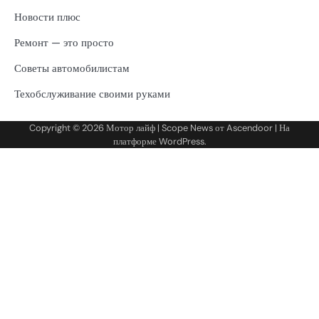
Новости плюс
Ремонт — это просто
Советы автомобилистам
Техобслуживание своими руками
Copyright © 2026
Мотор лайф
| Scope News от
Ascendoor
| На
платформе
WordPress
.