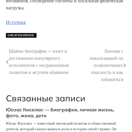
витаминов, соблюдение гигиены и посильная физическая
нагрузка.
Источник
UNCATEGORISED
Шайни биография — взлет и
Липома с
Навигация
достижения популярного
локализацией на
по
исполнителя с несравненным
позвоночнике:
талантом и жгучим обаянием
опасность и как
записям
избавиться
Связанные записи
Юозас Киселюс — биография, личная жизнь,
фото, жена, дети
Юозас Киселюс — известный литовский политик и общественный
деятель, который сыграл важную роль в истории своей страны. Он