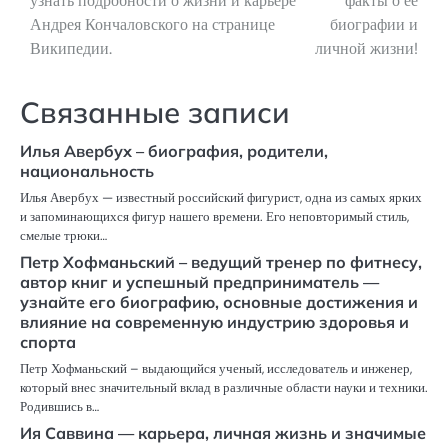
узнать подробности о жизни и карьере
факты о ее
Андрея Кончаловского на странице
биографии и
Википедии.
личной жизни!
Связанные записи
Илья Авербух – биография, родители,
национальность
Илья Авербух — известный российский фигурист, одна из самых ярких
и запоминающихся фигур нашего времени. Его неповторимый стиль,
смелые трюки…
Петр Хофманьский – ведущий тренер по фитнесу,
автор книг и успешный предприниматель —
узнайте его биографию, основные достижения и
влияние на современную индустрию здоровья и
спорта
Петр Хофманьский – выдающийся ученый, исследователь и инженер,
который внес значительный вклад в различные области науки и техники.
Родившись в…
Ия Саввина — карьера, личная жизнь и значимые