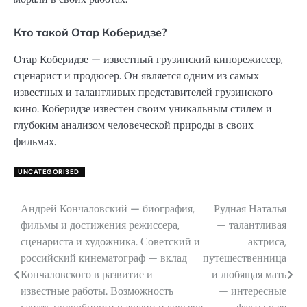
Кто такой Отар Коберидзе?
Отар Коберидзе — известный грузинский кинорежиссер,
сценарист и продюсер. Он является одним из самых
известных и талантливых представителей грузинского
кино. Коберидзе известен своим уникальным стилем и
глубоким анализом человеческой природы в своих
фильмах.
UNCATEGORISED
Андрей Кончаловский — биография,
Рудная Наталья
Навигация
фильмы и достижения режиссера,
— талантливая
по
сценариста и художника. Советский и
актриса,
российский кинематограф — вклад
путешественница
записям
Кончаловского в развитие и
и любящая мать
известные работы. Возможность
— интересные