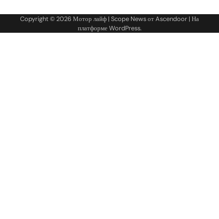
Copyright © 2026
Мотор лайф
| Scope News от
Ascendoor
| На
платформе
WordPress
.