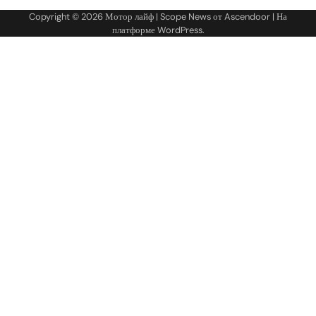
Copyright © 2026
Мотор лайф
| Scope News от
Ascendoor
| На
платформе
WordPress
.