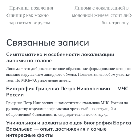
Причины появления
Липома с локализацией в
Навигация
шипиц: как можно
молочной железе: стоит ли
по
заразиться вирусом
бить тревогу
записям
Связанные записи
Симптоматика и особенности локализации
липомы на голове
Липома – это доброкачественное образование, формирование которого
вызвано нарушением липидного обмена. Появляется на любом участке
тела. По МКБ-10, уплотнение имеет…
Биография Гриценко Петра Николаевича — МЧС
России
Гриценко Петр Николаевич — заместитель начальника МЧС России по
руководству отделом профилактики чрезвычайных ситуаций и
общественной безопасности, кандидат технических наук,…
Уникальная и захватывающая биография Бориса
Васильева — опыт, достижения и самые
интересные факты