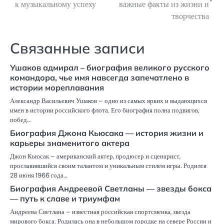
по
к музыкальному успеху
важные факты из жизни и
творчества
записям
Связанные записи
Ушаков адмирал – биография великого русского
командора, чье имя навсегда запечатлено в
истории мореплавания
Александр Васильевич Ушаков – одно из самых ярких и выдающихся
имен в истории российского флота. Его биография полна подвигов,
побед…
Биография Джона Кьюсака — история жизни и
карьеры знаменитого актера
Джон Кьюсак – американский актер, продюсер и сценарист,
прославившийся своим талантом и уникальным стилем игры. Родился
28 июня 1966 года…
Биография Андреевой Светланы — звезды бокса
— путь к славе и триумфам
Андреева Светлана – известная российская спортсменка, звезда
мирового бокса. Родилась она в небольшом городке на севере России и