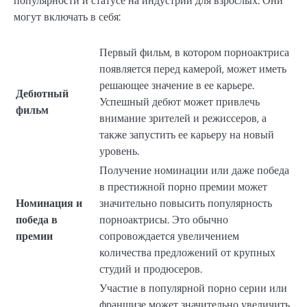
популярности и статусе на индустрии для взрослых. Они
могут включать в себя:
Первый фильм, в котором порноактриса
появляется перед камерой, может иметь
решающее значение в ее карьере.
Дебютный
Успешный дебют может привлечь
фильм
внимание зрителей и режиссеров, а
также запустить ее карьеру на новый
уровень.
Получение номинации или даже победа
в престижной порно премии может
Номинация и
значительно повысить популярность
победа в
порноактрисы. Это обычно
премии
сопровождается увеличением
количества предложений от крупных
студий и продюсеров.
Участие в популярной порно серии или
франшизе может значительно увеличить