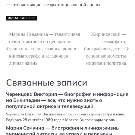
— это настоящие звезды танцевальной сцены.
UNCATEGORISED
Марина Газманова — талантливая
Жириновский —
Навигация
певица, актриса и сценаристка,
семья, фото,
по
успехи на сцене, главные роли в
биография и дети —
кинематографе и загадочная
основные моменты
записям
личная жизнь
из жизни политика
Связанные записи
Черенцова Виктория — биография и информация
на Википедии — все, что нужно знать о
популярной актрисе и телеведущей
Черенцова Виктория Васильевна – российская актриса театра и кино.
Родилась 25 сентября 1980 года в Москве. За свою карьеру она…
Мария Семкина — биография и личная жизнь
знаменитой актрисы, ее успехи и перемены,