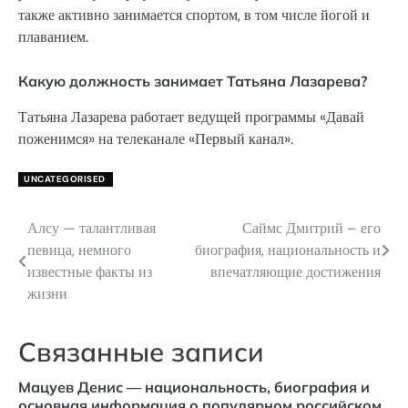
также активно занимается спортом, в том числе йогой и
плаванием.
Какую должность занимает Татьяна Лазарева?
Татьяна Лазарева работает ведущей программы «Давай
поженимся» на телеканале «Первый канал».
UNCATEGORISED
Алсу — талантливая
Саймс Дмитрий – его
Навигация
певица, немного
биография, национальность и
по
известные факты из
впечатляющие достижения
жизни
записям
Связанные записи
Мацуев Денис — национальность, биография и
основная информация о популярном российском