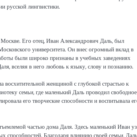
ии русской лингвистики.
 Москве. Его отец, Иван Александрович Даль, был
осковского университета. Он внес огромный вклад в
 работы были широко признаны в учебных заведениях
аля, вселяя в него любовь к языку, слову и познанию.
а восхитительной женщиной с глубокой страстью к
лиотеку семьи, где маленький Даль проводил свободное
лировала его творческие способности и воспитывала ег
тъемлемой частью дома Даля. Здесь маленький Иван у
ых способностей. Благодаря влиянию своей семьи, Дал