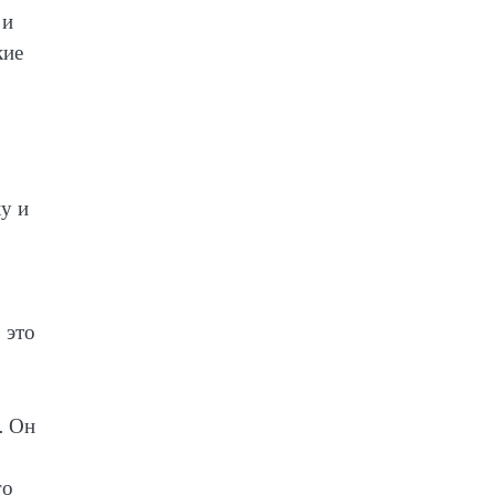
 и
кие
у и
 это
. Он
го