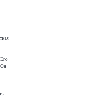
ятная
 Его
 Он
ть