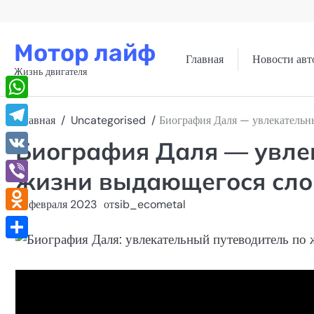
Перейти
к
содержимому
Мотор лайф
Главная
Новости авт
Жизнь двигателя
WhatsApp
Главная
Uncategorised
Биография Даля — увлекательн
Telegram
Биография Даля — увле
VK
жизни выдающегося сло
Viber
19 февраля 2023
от
sib_ecometal
Odnoklassniki
Отправить